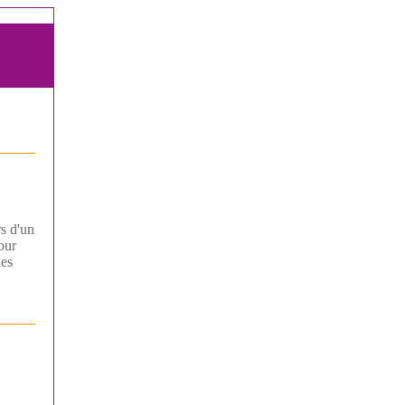
rs d'un
our
les