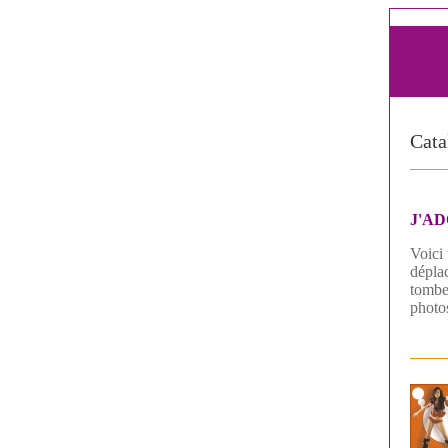
Cata
J'AD
Voici 
déplac
tomber
photos